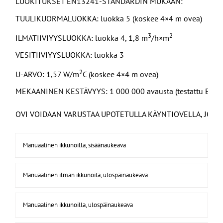
LUOKITUKSET EN13241-STANDARDIN MUKAAN:
TUULIKUORMALUOKKA: luokka 5 (koskee 4×4 m ovea)
3
2
ILMATIIVIYYSLUOKKA: luokka 4, 1,8 m
/h×m
VESITIIVIYYSLUOKKA: luokka 3
2
U-ARVO: 1,57 W/m
C (koskee 4×4 m ovea)
MEKAANINEN KESTÄVYYS: 1 000 000 avausta (testattu EN1
OVI VOIDAAN VARUSTAA UPOTETULLA KÄYNTIOVELLA, JOSS
Manuaalinen ikkunoilla, sisäänaukeava
Manuaalinen ilman ikkunoita, ulospäinaukeava
Manuaalinen ikkunoilla, ulospäinaukeava