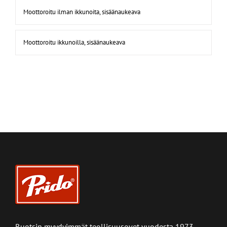
Moottoroitu ilman ikkunoita, sisäänaukeava
Moottoroitu ikkunoilla, sisäänaukeava
Ruotsin myydyimmät teollisuusovet vuodesta 1973.