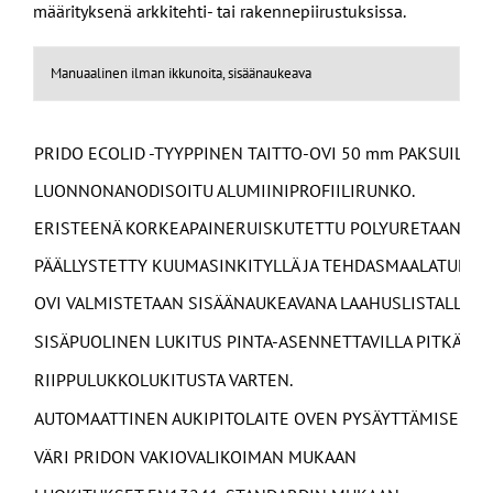
määrityksenä arkkitehti- tai rakennepiirustuksissa.
Manuaalinen ilman ikkunoita, sisäänaukeava
PRIDO ECOLID -TYYPPINEN TAITTO-OVI 50 mm PAKSUILLA
LUONNONANODISOITU ALUMIINIPROFIILIRUNKO.
ERISTEENÄ KORKEAPAINERUISKUTETTU POLYURETAANIVA
PÄÄLLYSTETTY KUUMASINKITYLLÄ JA TEHDASMAALATULLA 
OVI VALMISTETAAN SISÄÄNAUKEAVANA LAAHUSLISTALLA.
SISÄPUOLINEN LUKITUS PINTA-ASENNETTAVILLA PITKÄSAL
RIIPPULUKKOLUKITUSTA VARTEN.
AUTOMAATTINEN AUKIPITOLAITE OVEN PYSÄYTTÄMISEKSI
VÄRI PRIDON VAKIOVALIKOIMAN MUKAAN