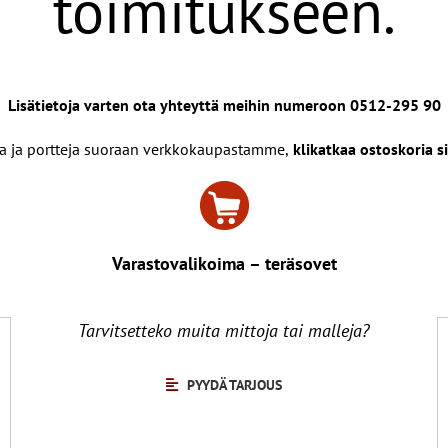
toimitukseen.
Lisätietoja varten ota yhteyttä meihin numeroon 0512-295 90
via ja portteja suoraan verkkokaupastamme,
klikatkaa ostoskoria 
Varastovalikoima – teräsovet
Tarvitsetteko muita mittoja tai malleja?
PYYDÄ TARJOUS