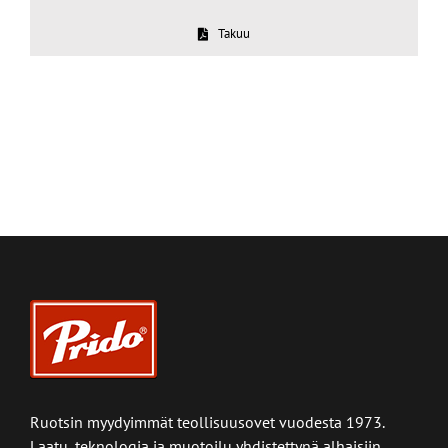
Takuu
Ruotsin myydyimmät teollisuusovet vuodesta 1973.
Laatu, teknologia ja muotoilu yhdistettynä alhaisiin