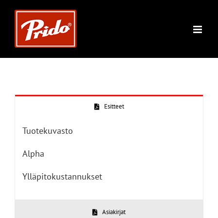
Skip
to
content
Esitteet
Tuotekuvasto
Alpha
Ylläpitokustannukset
Asiakirjat