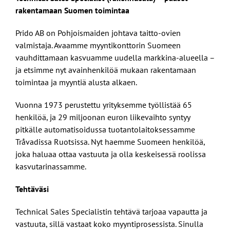
rakentamaan Suomen toimintaa
Prido AB on Pohjoismaiden johtava taitto-ovien
valmistaja. Avaamme myyntikonttorin Suomeen
vauhdittamaan kasvuamme uudella markkina-alueella –
ja etsimme nyt avainhenkilöä mukaan rakentamaan
toimintaa ja myyntiä alusta alkaen.
Vuonna 1973 perustettu yrityksemme työllistää 65
henkilöä, ja 29 miljoonan euron liikevaihto syntyy
pitkälle automatisoidussa tuotantolaitoksessamme
Tråvadissa Ruotsissa. Nyt haemme Suomeen henkilöä,
joka haluaa ottaa vastuuta ja olla keskeisessä roolissa
kasvutarinassamme.
Tehtäväsi
Technical Sales Specialistin tehtävä tarjoaa vapautta ja
vastuuta, sillä vastaat koko myyntiprosessista. Sinulla