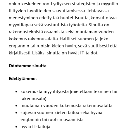
onkin keskeinen rooli yrityksen strategisten ja myyntiin
liittyvien tavoitteiden saavuttamisessa. Tehtävässä
menestyminen edellyttää huolellisuutta, konsultoivaa
myyntitapaa sekä vastuullista työotetta. Sinulla on
rakennusteknistä osaamista sekä muutaman vuoden
kokemus rakennusalalta. Hallitset suomen ja joko
englannin tai ruotsin kielen hyvin, sekä suullisesti että
kirjallisesti. Lisäksi sinulla on hyvät IT-taidot.
Odotamme sinulta
Edellytämme:
kokemusta myyntityöstä (mielellään tekninen tai
rakennusala)
muutaman vuoden kokemusta rakennusalalta
sujuvaa suomen kielen taitoa sekä hyvää
englannin tai ruotsin osaamista
hyviä IT-taitoja