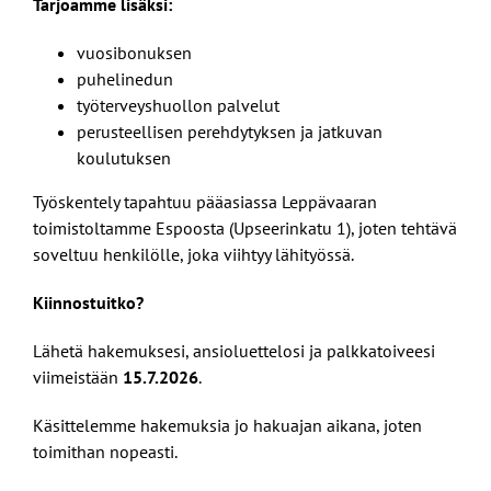
Tarjoamme lisäksi:
vuosibonuksen
puhelinedun
työterveyshuollon palvelut
perusteellisen perehdytyksen ja jatkuvan
koulutuksen
Työskentely tapahtuu pääasiassa Leppävaaran
toimistoltamme Espoosta (Upseerinkatu 1), joten tehtävä
soveltuu henkilölle, joka viihtyy lähityössä.
Kiinnostuitko?
Lähetä hakemuksesi, ansioluettelosi ja palkkatoiveesi
viimeistään
15.7.2026
.
Käsittelemme hakemuksia jo hakuajan aikana, joten
toimithan nopeasti.