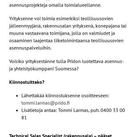
asennusprojekteja omalla toimialueellanne.
Yrityksenne voi toimia esimerkiksi teollisuusovien
jälleenmyyjänä, rakennusalan yrityksenä, konepajana tai
muuna vastaavana toimijana, jolla on valmiudet ja
osaaminen laajentaa liiketoimintaansa teollisuusovien
asennuspalveluihin.
Voisiko yrityksestänne tulla Pridon luotettava asennus-
ja yhteistyökumppani Suomessa?
Kiinnostuitteko?
Lähettäkää kiinnostuksenne osoitteeseen:
tommi.larmas@prido.fi
Lisätietoja antaa: Tommi Larmas, puh. 0400 33 00
81
Technical Sales Specialist (rakennusala) – pääset