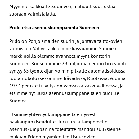
Myymme kaikkialle Suomeen, mahdollisuus ostaa
suoraan valmistajalta.
Prido etsii asennuskumppaneita Suomeen
Prido on Pohjoismaiden suurin ja johtava taitto-ovien
valmistaja. Vahvistaaksemme kasvuamme Suomen
markkinoilla olemme avanneet myyntikonttorin
Suomeen. Konsernimme 29 miljoonan euron liikevaihto
syntyy 65 työntekijän voimin pitkälle automatisoidussa
tuotantolaitoksessamme Tråvadissa, Ruotsissa. Vuonna
1973 perustettu yritys on vahvassa kasvuvaiheessa, ja
etsimme nyt uusia asennuskumppaneita eri puolille
Suomea.
Etsimme yhteistyökumppaneita erityisesti
pääkaupunkiseudulle, Turkuun ja Tampereelle.
Asennuskumppanina toteutatte mahdollisuuksienne
mukaan Pridon myymien teollisuusovien