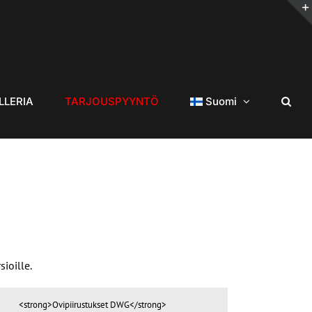
LLERIA
TARJOUSPYYNTÖ
Suomi
ioille.
<strong>Ovipiirustukset DWG</strong>