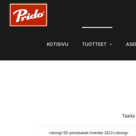
Skip
to
content
KOTISIVU
TUOTTEET
ASE
Täältä
<strong>3D-piirustukset Inventor 2022</strong>