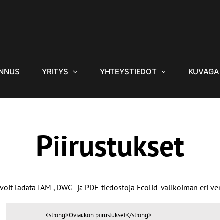
NNUS
YRITYS
YHTEYSTIEDOT
KUVAGA
Piirustukset
 voit ladata IAM-, DWG- ja PDF-tiedostoja Ecolid-valikoiman eri vers
<strong>Oviaukon piirustukset</strong>