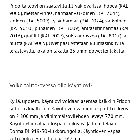
Prido-taiteovi on saatavilla 11 vakiovärissä: hopea (RAL
9006), metsänvihreä, harmaanvalkoinen (RAL 7044),
sininen (RAL 5009), lyijynharmaa (RAL 7024), valkoinen
(RAL 9010), punainen (RAL 3009), antrasiitinharmaa (RAL
7016), grafiitti (RAL 9007), suklaanruskea (RAL 8017) ja
musta (RAL 9005). Ovet päällystetään kuumasinkityllä
teräslevyllä, joka on lakattu 25 µm:n polyesterilakalla.
Voiko taitto-ovessa olla käyntiovi?
Kyllä, upotettu käyntiovi voidaan asentaa kaikkiin Pridon
taitto-ovimalleihin. Käyntioven vähimmäisporttikorkeus
on 2 800 mm ja vähimmäisovilehden leveys 770 mm.
Käyntiovi on aina ulospäin aukeava ja toimitetaan
Dorma DL 919-50 -lukkorungolla. Käyntioven vapaa
kulkuaukko voi olla jopa 567 mm.