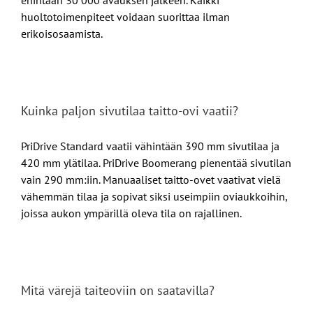
enintään 30 000 avauksen jälkeen. Kaikki
huoltotoimenpiteet voidaan suorittaa ilman
erikoisosaamista.
Kuinka paljon sivutilaa taitto-ovi vaatii?
PriDrive Standard vaatii vähintään 390 mm sivutilaa ja
420 mm ylätilaa. PriDrive Boomerang pienentää sivutilan
vain 290 mm:iin. Manuaaliset taitto-ovet vaativat vielä
vähemmän tilaa ja sopivat siksi useimpiin oviaukkoihin,
joissa aukon ympärillä oleva tila on rajallinen.
Mitä värejä taiteoviin on saatavilla?