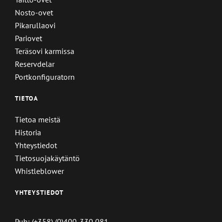
Nosto-ovet
Pikarullaovi
Pariovet
Teräsovi karmissa
Reservdelar
Portkonfiguratorn
TIETOA
Tietoa meistä
Historia
Yhteystiedot
Tietosuojakäytäntö
Whistleblower
YHTEYSTIEDOT
Puh: (+358) (0)400-330 081