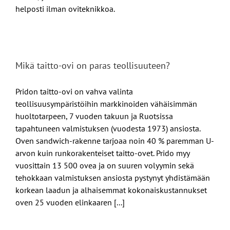
helposti ilman oviteknikkoa.
Mikä taitto-ovi on paras teollisuuteen?
Pridon taitto-ovi on vahva valinta
teollisuusympäristöihin markkinoiden vähäisimmän
huoltotarpeen, 7 vuoden takuun ja Ruotsissa
tapahtuneen valmistuksen (vuodesta 1973) ansiosta.
Oven sandwich-rakenne tarjoaa noin 40 % paremman U-
arvon kuin runkorakenteiset taitto-ovet. Prido myy
vuosittain 13 500 ovea ja on suuren volyymin sekä
tehokkaan valmistuksen ansiosta pystynyt yhdistämään
korkean laadun ja alhaisemmat kokonaiskustannukset
oven 25 vuoden elinkaaren [...]