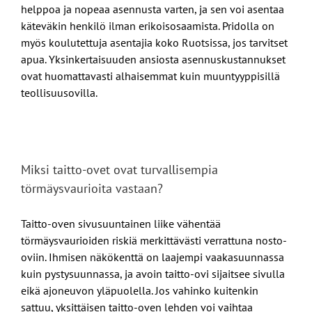
helppoa ja nopeaa asennusta varten, ja sen voi asentaa
käteväkin henkilö ilman erikoisosaamista. Pridolla on
myös koulutettuja asentajia koko Ruotsissa, jos tarvitset
apua. Yksinkertaisuuden ansiosta asennuskustannukset
ovat huomattavasti alhaisemmat kuin muuntyyppisillä
teollisuusovilla.
Miksi taitto-ovet ovat turvallisempia
törmäysvaurioita vastaan?
Taitto-oven sivusuuntainen liike vähentää
törmäysvaurioiden riskiä merkittävästi verrattuna nosto-
oviin. Ihmisen näkökenttä on laajempi vaakasuunnassa
kuin pystysuunnassa, ja avoin taitto-ovi sijaitsee sivulla
eikä ajoneuvon yläpuolella. Jos vahinko kuitenkin
sattuu, yksittäisen taitto-oven lehden voi vaihtaa