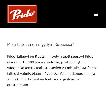
Skip
to
content
Mikä taiteovi on myydyin Ruotsissa?
Prido-taiteovi on Ruotsin myydyin teollisuusovi. Prido
myy noin 13 500 ovea vuodessa, ja sillä on yli 50
vuoden kokemus teollisuusovien valmistuksesta. Prido-
taiteovi valmistetaan Tråvadissa Varan ulkopuolella, ja
se on kehitetty Ruotsin teollisuus- ja ilmasto-
olosuhteisiin.