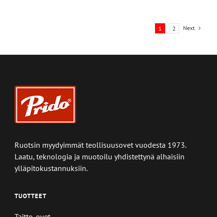
Next
1
2
Ruotsin myydyimmät teollisuusovet vuodesta 1973.
Laatu, teknologia ja muotoilu yhdistettynä alhaisiin
ylläpitokustannuksiin.
TUOTTEET
Taitto-ovet